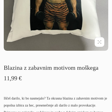
g
i
a
n
c
o
i
j
o
Blazina z zabavnim motivom moškega
11,99
€
Iščeš darilo, ki bo nasmejalo? Ta okrasna blazina z zabavnim motivom je
popolna izbira za hec, presenečenje ali darilo z malo provokacije.