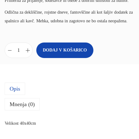
Primerna za prijatelje, sodelavce in osebe z dobrim smislom za humor.
Odlična za dekliščine, rojstne dneve, fantovščine ali kot šaljiv dodatek za
spalnico ali kavč. Mehka, udobna in zagotovo ne bo ostala neopažena.
DODAJ V KOŠARICO
B
l
a
z
Opis
i
n
Mnenja (0)
a
z
Velikost 40x40cm
z
a