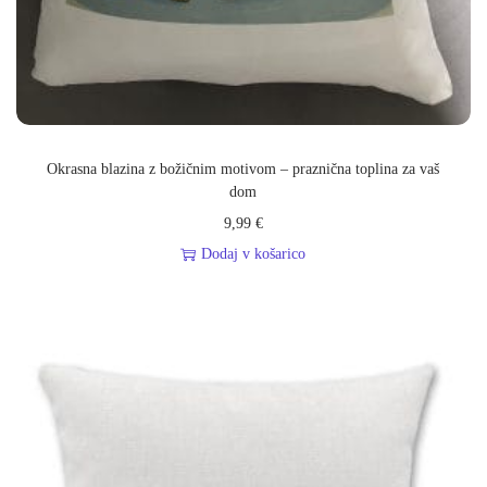
k
e
g
a
k
o
Okrasna blazina z božičnim motivom – praznična toplina za vaš
l
dom
i
9,99
€
č
Dodaj v košarico
i
n
a