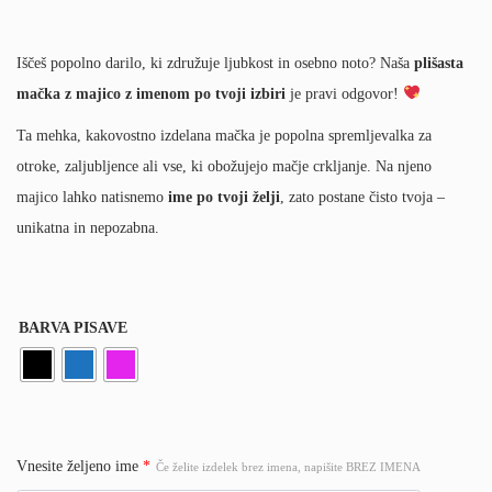
Iščeš popolno darilo, ki združuje ljubkost in osebno noto? Naša
plišasta
mačka z majico z imenom po tvoji izbiri
je pravi odgovor!
Ta mehka, kakovostno izdelana mačka je popolna spremljevalka za
otroke, zaljubljence ali vse, ki obožujejo mačje crkljanje. Na njeno
majico lahko natisnemo
ime po tvoji želji
, zato postane čisto tvoja –
unikatna in nepozabna.
BARVA PISAVE
Vnesite željeno ime
*
Če želite izdelek brez imena, napišite BREZ IMENA