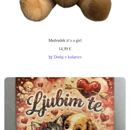
a
m
a
č
k
Medvedek it‘s a girl
a
14,99
€
k
Dodaj v košarico
o
l
i
č
i
n
a