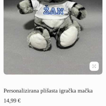
g
i
a
n
c
o
i
j
o
Personalizirana plišasta igračka mačka
14,99
€