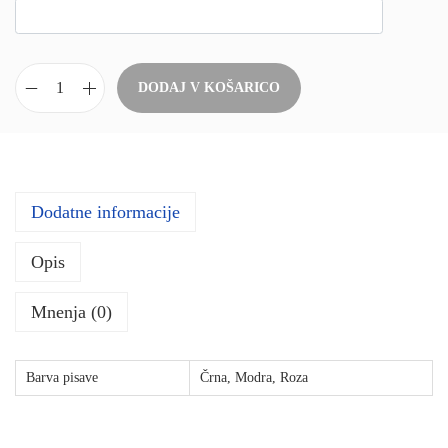
DODAJ V KOŠARICO
P
e
r
s
Dodatne informacije
o
n
Opis
a
l
Mnenja (0)
i
z
Barva pisave
Črna, Modra, Roza
i
r
a