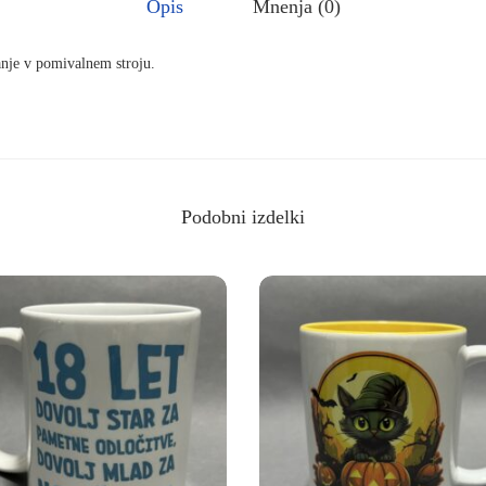
Opis
Mnenja (0)
j
b
anje v pomivalnem stroju.
o
l
j
š
o
Podobni izdelki
p
o
l
i
c
i
s
t
k