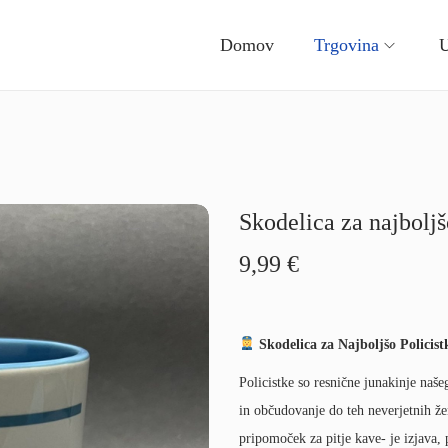
Domov
Trgovina
U
Skodelica za najboljš
9,99
€
Skodelica za Najboljšo Policist
Policistke so resnične junakinje naše
in občudovanje do teh neverjetnih žen
pripomoček za pitje kave- je izjava