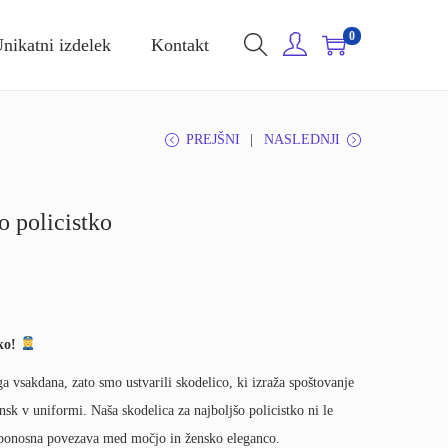
0
nikatni izdelek
Kontakt
PREJŠNI
NASLEDNJI
o policistko
ko!
ga vsakdana, zato smo ustvarili skodelico, ki izraža spoštovanje
sk v uniformi. Naša skodelica za najboljšo policistko ni le
, ponosna povezava med močjo in žensko eleganco.