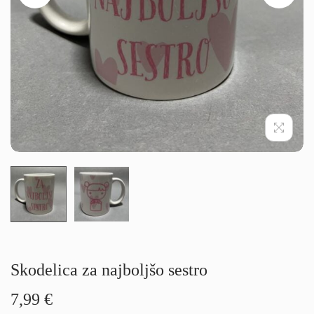
g
i
a
n
c
o
i
j
o
Skodelica za najboljšo sestro
7,99
€