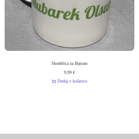
Skodelica za Bajram
9,99
€
Dodaj v košarico