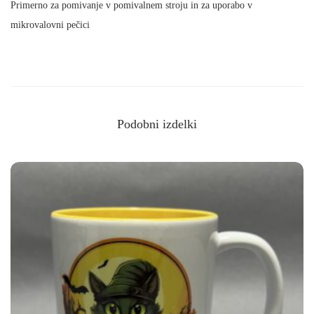
Primerno za pomivanje v pomivalnem stroju in za uporabo v
a
mikrovalovni pečici
z
a
n
a
j
Podobni izdelki
b
o
l
j
š
o
s
e
s
t