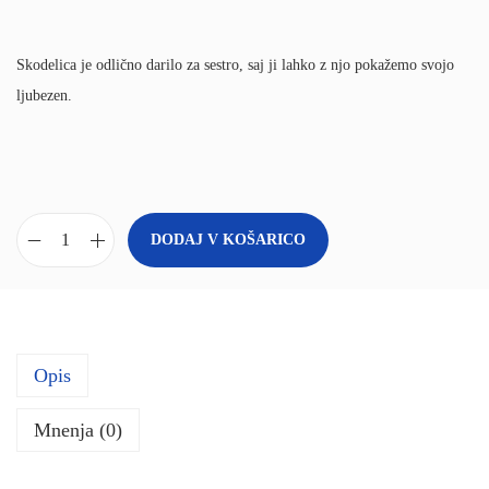
Skodelica je odlično darilo za sestro, saj ji lahko z njo pokažemo svojo
ljubezen.
DODAJ V KOŠARICO
S
k
o
d
Opis
e
l
Mnenja (0)
i
c