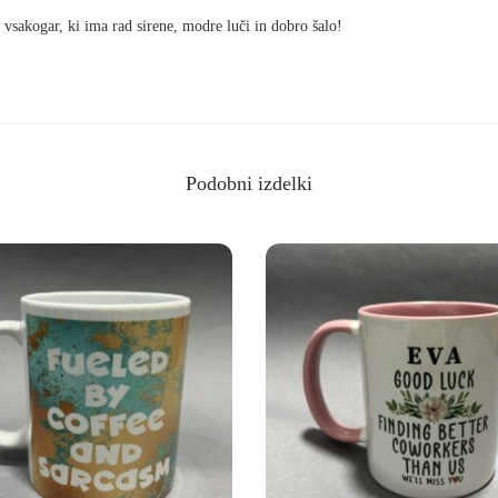
o
n vsakogar, ki ima rad sirene, modre luči in dobro šalo!
l
i
c
i
Podobni izdelki
s
t
e
I
d
r
i
v
e
a
w