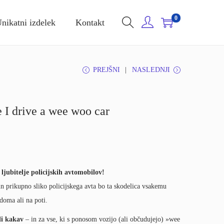
0
nikatni izdelek
Kontakt
PREJŠNI
NASLEDNJI
e I drive a wee woo car
n
ljubitelje policijskih avtomobilov!
n prikupno sliko policijskega avta bo ta skodelica vsakemu
doma ali na poti.
li kakav
– in za vse, ki s ponosom vozijo (ali občudujejo) »wee