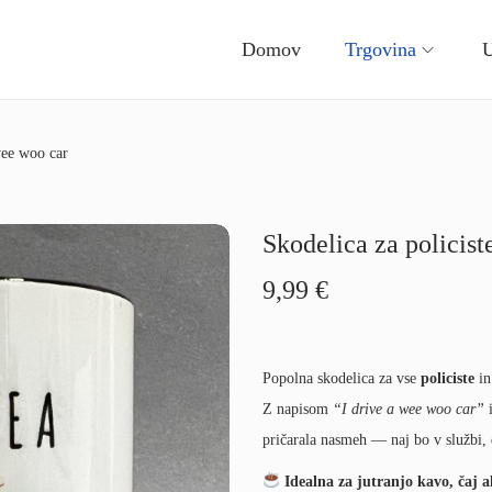
Domov
Trgovina
U
wee woo car
Skodelica za policist
9,99
€
Popolna skodelica za vse
policiste
i
Z napisom
“I drive a wee woo car”
i
pričarala nasmeh — naj bo v službi, 
Idealna za jutranjo kavo, čaj a