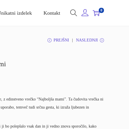
0
nikatni izdelek
Kontakt
PREJŠNI
NASLEDNJI
mi
e, z edinstveno vrečko “Najboljša mami”. Ta čudovita vrečka ni
uporabo, temveč tudi srčna gesta, ki izraža ljubezen in
 ji bo polepšalo vsak dan in ji vedno znova sporočilo, kako