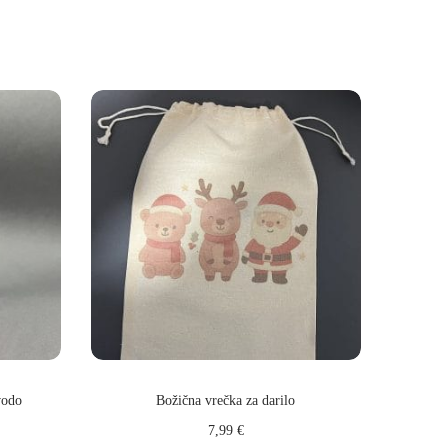
vodo
Božična vrečka za darilo
7,99
€