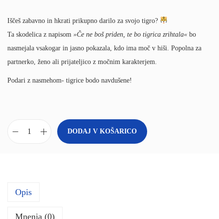
Iščeš zabavno in hkrati prikupno darilo za svojo tigro?
Ta skodelica z napisom
»Če ne boš priden, te bo tigrica zrihtala«
bo
nasmejala vsakogar in jasno pokazala, kdo ima moč v hiši. Popolna za
partnerko, ženo ali prijateljico z močnim karakterjem.
Podari z nasmehom- tigrice bodo navdušene!
DODAJ V KOŠARICO
Z
a
b
a
Opis
v
n
Mnenja (0)