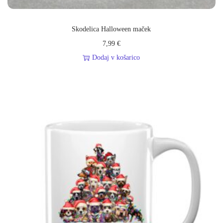
,
t
e
Skodelica Halloween maček
b
7,99
€
o
Dodaj v košarico
t
i
g
r
i
c
a
z
r
i
h