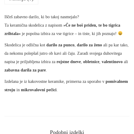
a
s
Iščeš zabavno darilo, ki bo takoj nasmejalo?
k
Ta keramična skodelica z napisom
»Če ne boš priden, te bo tigrica
o
zrihtala«
je popolna izbira za vse tigrice – in tiste, ki jih poznajo!
d
e
Skodelica je odlična kot
darilo za punco
,
darilo za ženo
ali pa kar tako,
l
da nekomu polepšaš jutro ob kavi ali čaju. Zaradi svojega duhovitega
i
napisa je priljubljena izbira za
rojstne dneve
,
obletnice
,
valentinovo
ali
c
zabavna darila za pare
.
a
Izdelana je iz kakovostne keramike, primerna za uporabo v
pomivalnem
z
stroju
in
mikrovalovni pečici
.
n
a
p
i
s
Podobni izdelki