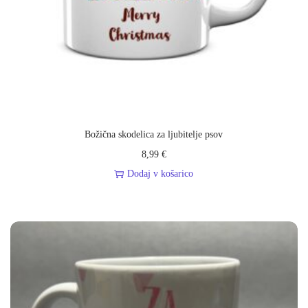
t
a
l
a
”
k
o
Božična skodelica za ljubitelje psov
l
8,99
€
i
Dodaj v košarico
č
i
n
a