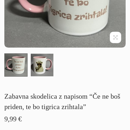
g
i
a
n
c
o
i
j
o
Zabavna skodelica z napisom “Če ne boš
priden, te bo tigrica zrihtala”
9,99
€