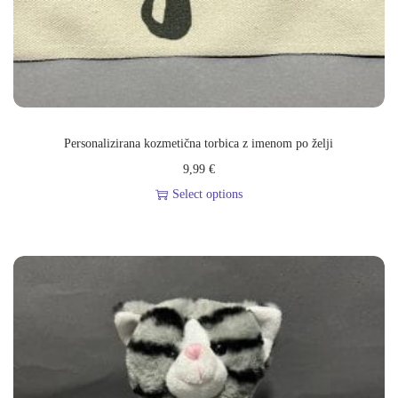
e
č
r
a
z
Personalizirana kozmetična torbica z imenom po želji
l
9,99
€
i
Select options
č
i
c
.
M
o
ž
n
o