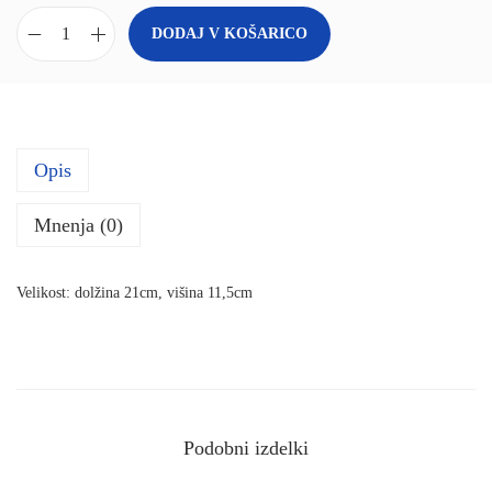
DODAJ V KOŠARICO
B
o
ž
i
Opis
č
n
Mnenja (0)
a
p
Velikost: dolžina 21cm, višina 11,5cm
e
r
e
s
n
Podobni izdelki
i
c