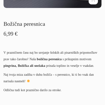
g
i
a
n
c
o
i
Božična peresnica
j
6,99
€
o
V prazničnem času naj bo urejanje šolskih ali pisarniških pripomočkov
prav tako čarobno! Naša
božična peresnica
s prikupnim motivom
pingvina, Božička ali snežaka
prinaša toplino in veselje v vsakdan.
Naj tvoja miza zadiha v duhu božiča – s peresnico, ki ti bo vsak dan
narisala nasmeh!
Odlična tudi kot praznično darilo za otroke.