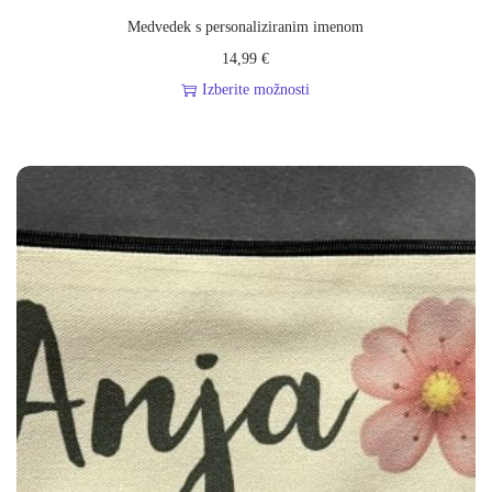
Medvedek s personaliziranim imenom
14,99
€
Izberite možnosti
T
a
i
z
d
e
l
e
k
i
m
a
v