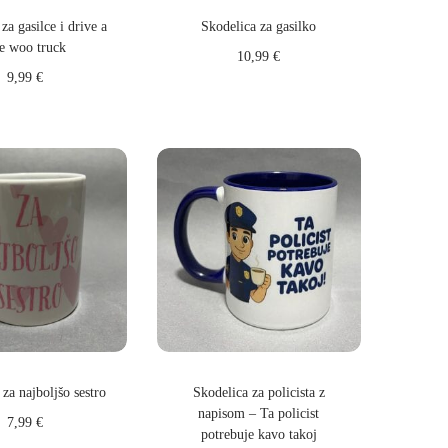
za gasilce i drive a
Skodelica za gasilko
e woo truck
10,99
€
9,99
€
Dodaj v košarico
daj v košarico
za najboljšo sestro
Skodelica za policista z
napisom – Ta policist
7,99
€
potrebuje kavo takoj