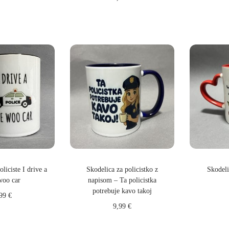
 v košarico
Do
Dodaj v košarico
liciste I drive a
Skodelica za policistko z
Skodeli
woo car
napisom – Ta policistka
potrebuje kavo takoj
,99
€
9,99
€
 v košarico
Dodaj v košarico