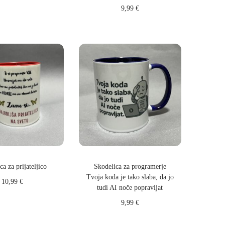
daj v košarico
9,99
€
Dodaj v košarico
ca za prijateljico
Skodelica za programerje
Tvoja koda je tako slaba, da jo
10,99
€
tudi AI noče popravljat
Select options
9,99
€
Dodaj v košarico