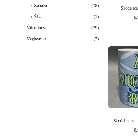
Zabava
(18)
Skodelica
Živali
(1)
9
Dodaj
Valentinovo
(29)
Vzglavniki
(7)
Skodelica za n
8