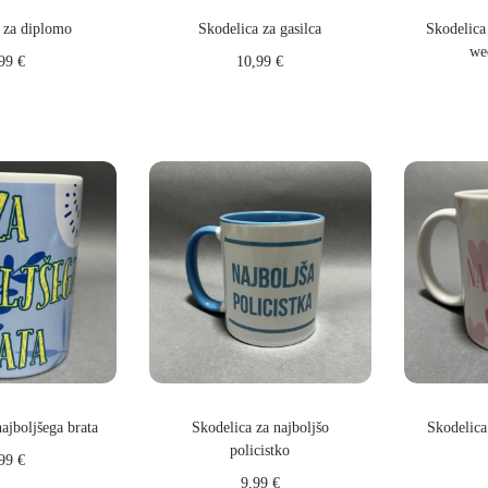
 za diplomo
Skodelica za gasilca
Skodelica 
we
,99
€
10,99
€
 v košarico
Dodaj v košarico
Do
ajboljšega brata
Skodelica za najboljšo
Skodelica 
policistko
,99
€
9,99
€