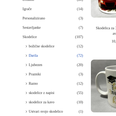
g
i
n
n
a
n
Igrače
(14)
a
a
c
o
Personalizirano
(3)
i
Sestavljanke
(7)
Skodelica za 
j
a
o
Skodelice
(107)
10
božične skodelice
(12)
Dodaj
Darila
(72)
Ljubezen
(20)
Prazniki
(3)
Razno
(12)
skodelice z napisi
(55)
skodelice za kavo
(10)
Ustvari svojo skodelico
(1)