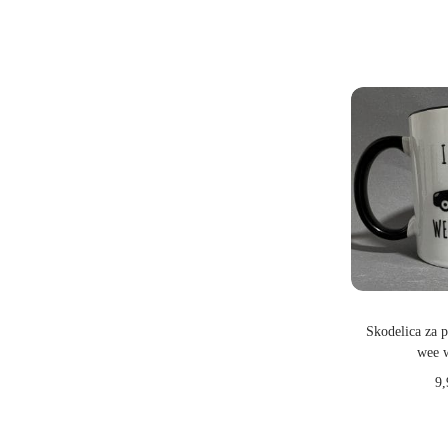
Dodaj
Skodelica za po
wee 
9
Dodaj