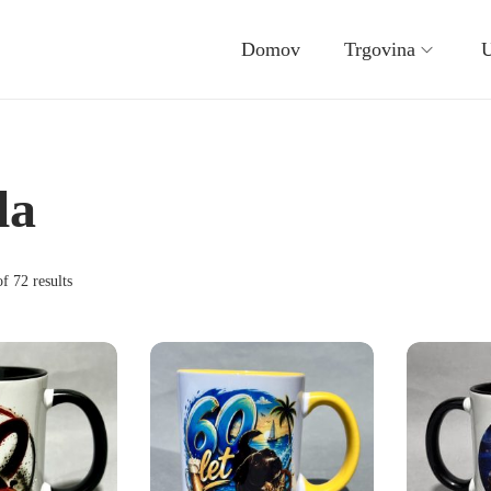
Domov
Trgovina
U
la
f 72 results