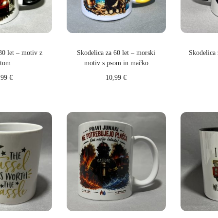
30 let – motiv z
Skodelica za 60 let – morski
Skodelica
vtom
motiv s psom in mačko
,99
€
10,99
€
Do
 v košarico
Dodaj v košarico