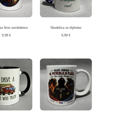
 za Avto navdušence
Skodelica za diplomo
9,99
€
9,90
€
daj v košarico
Dodaj v košarico